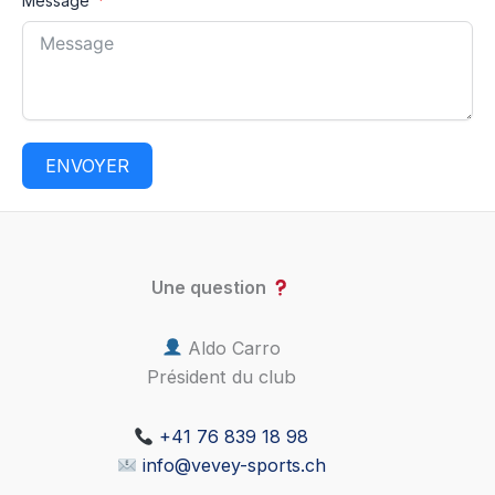
Message
ENVOYER
A
l
t
Une question
e
r
Aldo Carro
Président du club
n
a
t
+41 76 839 18 98
info@vevey-sports.ch
i
v