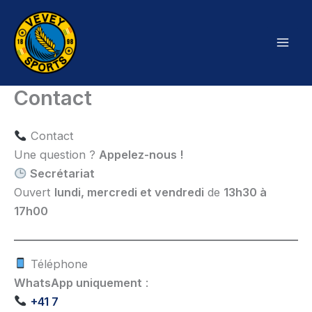
Aller
au
contenu
Contact
Contact
Une question ?
Appelez-nous !
Secrétariat
Ouvert
lundi, mercredi et vendredi
de
13h30 à
17h00
Téléphone
WhatsApp uniquement
:
+41 7